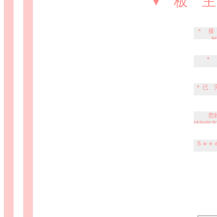
▾ 板 
＊ 接
耐
＊ 
＊ 已 
希望您喜
您
請到留言
Ｓｗｅ
近來突
然後發現
真開心
我的留言板 