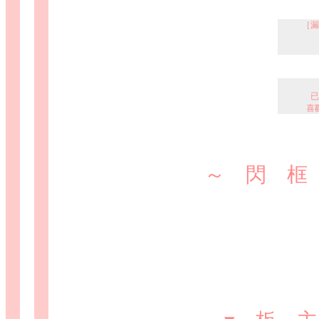
［漏
已
閃框款
喜
閱讀
已放
～ 閃 框 