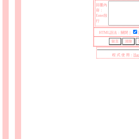
回覆內
容：
Enter段
行
HTML語法：關閉｜
程 式 使 用：
Hac