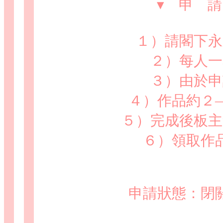
▾ 申 
好看與否都應該轉換
１）請閣下永
!!好驚喜!!竟然真
新留言板,什致有
２）每人一
未來的日子會結交
３）由於申
４）作品約２
如果您有幸到此,
５）完成後板主
６）領取作
板主突然夢見兒時
常常整漏狗,閃字
了,所以心血來潮申
不到雄之網頁還在,
申請狀態：閉
這個申請板是假的