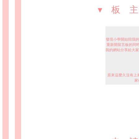
▾ 板 
發現小學開始陪我的
重新開留言板的同時
我的網站分享給大家,
原來這麼久沒有上來
家
好久沒有更新公告～
會繼續打理此板喔!
改版了呢～是橙色的
很清的版面呢（笑）